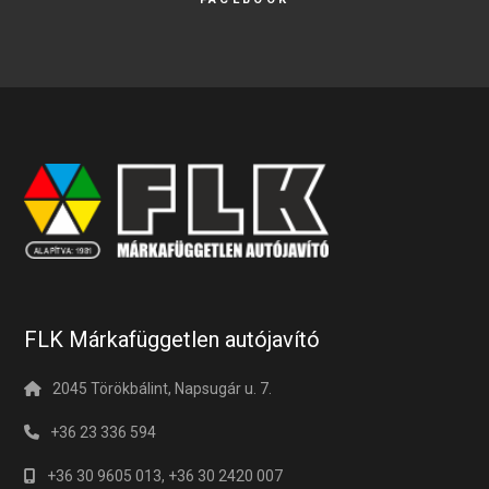
FLK Márkafüggetlen autójavító
2045 Törökbálint, Napsugár u. 7.
+36 23 336 594
+36 30 9605 013, +36 30 2420 007