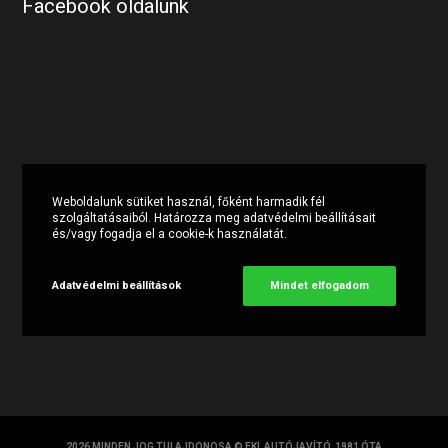
Facebook oldalunk
Weboldalunk sütiket használ, főként harmadik fél
szolgáltatásaiból. Határozza meg adatvédelmi beállításait
és/vagy fogadja el a cookie-k használatát.
Adatvédelmi beállítások
Mindet elfogadom
2026 MINDEN JOG TULAJDONOSA © FKL AUTÓJAVÍTÓ, 1981 ÓTA