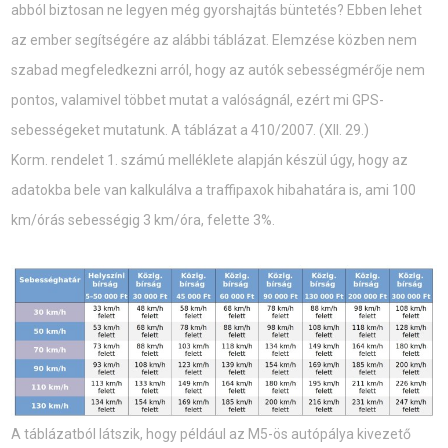
abból biztosan ne legyen még gyorshajtás büntetés? Ebben lehet
az ember segítségére az alábbi táblázat. Elemzése közben nem
szabad megfeledkezni arról, hogy az autók sebességmérője nem
pontos, valamivel többet mutat a valóságnál, ezért mi GPS-
sebességeket mutatunk. A táblázat a 410/2007. (XII. 29.)
Korm. rendelet 1. számú melléklete alapján készül úgy, hogy az
adatokba bele van kalkulálva a traffipaxok hibahatára is, ami 100
km/órás sebességig 3 km/óra, felette 3%.
A táblázatból látszik, hogy például az M5-ös autópálya kivezető