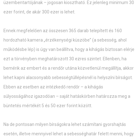
üzembentartójának – jogosan kiosztható. Ez jelenleg minimum 30
ezer forint, de akár 300 ezer is lehet.
Ennek megfelelően az összesen 365 darab telepített és 160
hordozható kamera „érzékenységi küszöbe” (a sebesség, ahol
működésbe lép) is úgy van beállítva, hogy a kihágás biztosan elérje
ezt a törvényben meghatározott 30 ezres szintet. Ellenben, ha
bemérik az embert és a rendőr utána közvetlenül megállítja, akkor
lehet kapni alacsonyabb sebességtúllépésnél is helyszíni bírságot.
Ebben az esetben az intézkedő rendőr – a kihágás
súlyosságához igazodóan – saját hatáskörben határozza meg a
büntetés mértékét 5 és 50 ezer forint között.
Na de pontosan milyen bírságokra lehet számítani gyorshajtás
esetén, illetve mennyivel lehet a sebességhatár felett menni, hogy