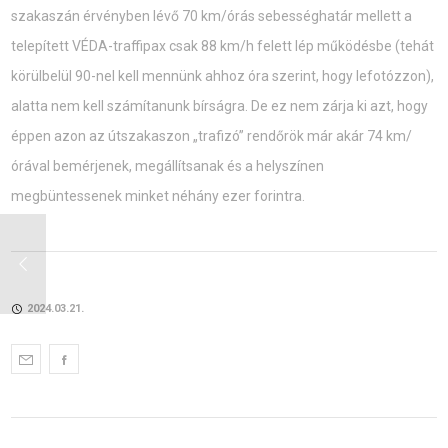
szakaszán érvényben lévő 70 km/órás sebességhatár mellett a
telepített VÉDA-traffipax csak 88 km/h felett lép működésbe (tehát
körülbelül 90-nel kell mennünk ahhoz óra szerint, hogy lefotózzon),
alatta nem kell számítanunk bírságra. De ez nem zárja ki azt, hogy
éppen azon az útszakaszon „trafizó” rendőrök már akár 74 km/
órával bemérjenek, megállítsanak és a helyszínen
megbüntessenek minket néhány ezer forintra.
2024.03.21.