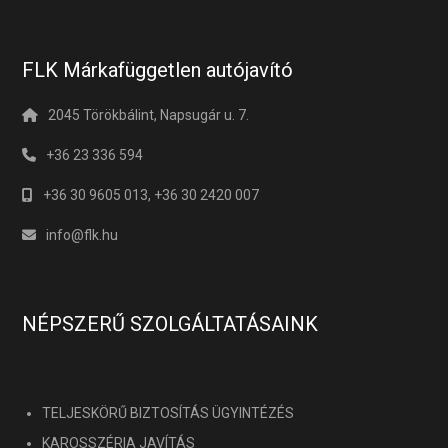
FLK Márkafüggetlen autójavító
2045 Törökbálint, Napsugár u. 7.
+36 23 336 594
+36 30 9605 013, +36 30 2420 007
info@flk.hu
NÉPSZERŰ SZOLGÁLTATÁSAINK
TELJESKÖRŰ BIZTOSÍTÁS ÜGYINTÉZÉS
KAROSSZÉRIA JAVÍTÁS