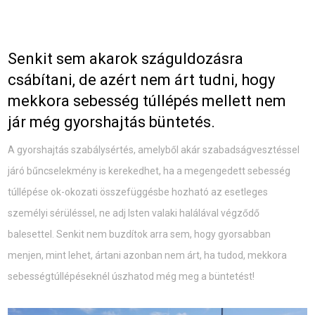
Senkit sem akarok száguldozásra
csábítani, de azért nem árt tudni, hogy
mekkora sebesség túllépés mellett nem
jár még gyorshajtás büntetés.
A gyorshajtás szabálysértés, amelyből akár szabadságvesztéssel
járó bűncselekmény is kerekedhet, ha a megengedett sebesség
túllépése ok-okozati összefüggésbe hozható az esetleges
személyi sérüléssel, ne adj Isten valaki halálával végződő
balesettel. Senkit nem buzdítok arra sem, hogy gyorsabban
menjen, mint lehet, ártani azonban nem árt, ha tudod, mekkora
sebességtúllépéseknél úszhatod még meg a büntetést!