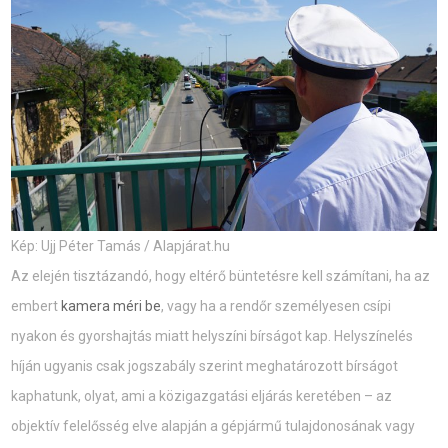
Kép: Ujj Péter Tamás / Alapjárat.hu
Az elején tisztázandó, hogy eltérő büntetésre kell számítani, ha az
embert
kamera méri be
, vagy ha a rendőr személyesen csípi
nyakon és gyorshajtás miatt helyszíni bírságot kap. Helyszínelés
híján ugyanis csak jogszabály szerint meghatározott bírságot
kaphatunk, olyat, ami a közigazgatási eljárás keretében – az
objektív felelősség elve alapján a gépjármű tulajdonosának vagy