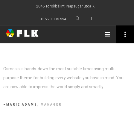
2045 Törökbálint, Napsugár utca 7.
+36 23 336 594
Osmosis is hands-down the most suitable timesaving multi-
purpose theme for building every website you have in mind. You
are now able to impress the world simply and smartly.
MARIE ADAMS
, MANAGER