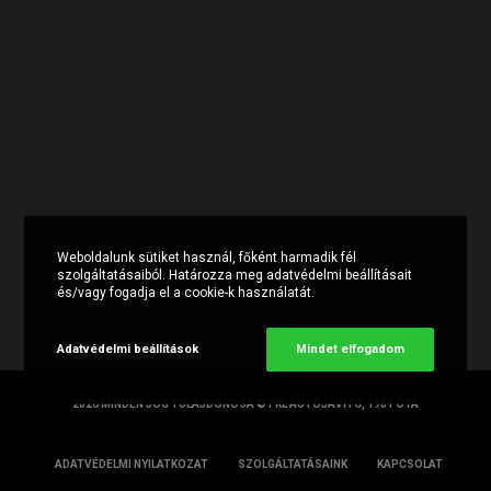
Weboldalunk sütiket használ, főként harmadik fél
szolgáltatásaiból. Határozza meg adatvédelmi beállításait
és/vagy fogadja el a cookie-k használatát.
Adatvédelmi beállítások
Mindet elfogadom
2026 MINDEN JOG TULAJDONOSA © FKL AUTÓJAVÍTÓ, 1981 ÓTA
ADATVÉDELMI NYILATKOZAT
SZOLGÁLTATÁSAINK
KAPCSOLAT